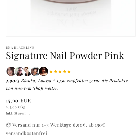
Medien
1
in
BNA BLACKLINE
Signature Nail Powder Pink
Modal
öffnen
★★★★★
4,90/5
Bianka, Louisa + 1350 empfehlen gerne die Produkte
von unserem Shop weiter.
Normaler
15,90 EUR
Grundpreis
Preis
265,00 €
/kg
Inkl. Steuern. .
📦 Versand nur 1-3 Werktage 6,90€, ab 150€
versandkostenfrei