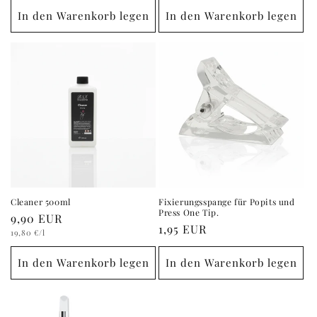
In den Warenkorb legen
In den Warenkorb legen
Cleaner 500ml
Fixierungsspange für Popits und
Press One Tip.
Normaler
9,90 EUR
Normaler
1,95 EUR
Grundpreis
Preis
19,80 €
/l
Preis
In den Warenkorb legen
In den Warenkorb legen