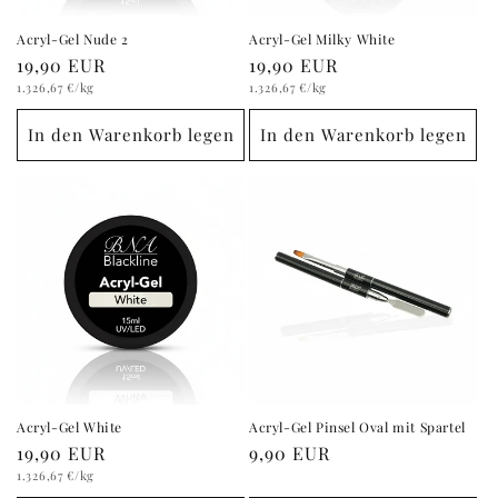
Acryl-Gel Nude 2
Acryl-Gel Milky White
Normaler
19,90 EUR
Normaler
19,90 EUR
Grundpreis
Preis
Grundpreis
Preis
1.326,67 €
/kg
1.326,67 €
/kg
In den Warenkorb legen
In den Warenkorb legen
Acryl-Gel White
Acryl-Gel Pinsel Oval mit Spartel
Normaler
19,90 EUR
Normaler
9,90 EUR
Grundpreis
Preis
Preis
1.326,67 €
/kg