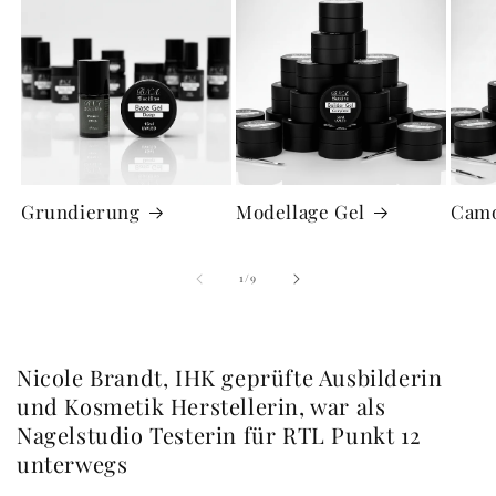
Grundierung
Modellage Gel
Camo
von
1
/
9
Nicole Brandt, IHK geprüfte Ausbilderin
und Kosmetik Herstellerin, war als
Nagelstudio Testerin für RTL Punkt 12
unterwegs