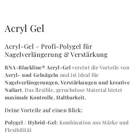
K
Acryl Gel
a
Acryl-Gel – Profi-Polygel für
t
Nagelverlängerung & Verstärkung
e
BNA-Blackline® Acryl-Gel
vereint die Vorteile von
g
Acryl- und Gelnägeln
und ist ideal für
Nagelverlängerungen, Verstärkungen und kreative
o
Nailart
. Das flexible, geruchslose Material bietet
maximale Kontrolle, Haltbarkeit.
r
Deine Vorteile auf einen Blick:
i
Polygel / Hybrid-Gel:
Kombination aus Stärke und
e
Flexibilität
: