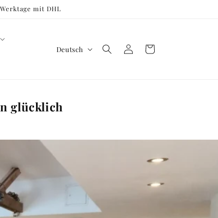
3 Werktage mit DHL
S
Einloggen
Warenkorb
Deutsch
p
r
a
n glücklich
c
h
e