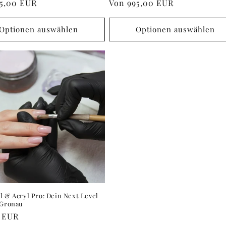
ler
5,00 EUR
Normaler
Von
995,00 EUR
Preis
Optionen auswählen
Optionen auswählen
l & Acryl Pro: Dein Next Level
 Gronau
ler
0 EUR