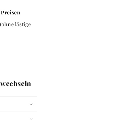
Preisen
(ohne lästige
 wechseln
e