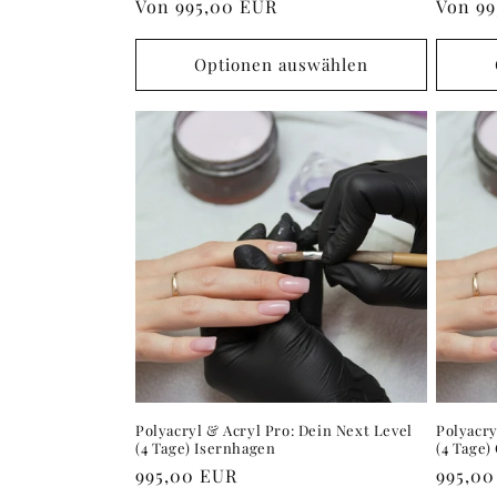
Normaler
Von
995,00 EUR
Norma
Von
99
Preis
Preis
Optionen auswählen
Polyacryl & Acryl Pro: Dein Next Level
Polyacry
(4 Tage) Isernhagen
(4 Tage)
Normaler
995,00 EUR
Norma
995,0