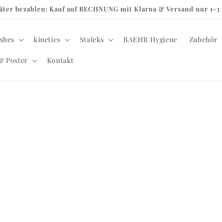
später bezahlen: Kauf auf RECHNUNG mit Klarna & Versand nur 1-
shes
kinetics
Staleks
BAEHR Hygiene
Zubehör
& Poster
Kontakt