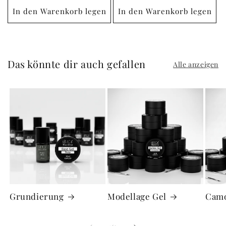
In den Warenkorb legen
In den Warenkorb legen
Das könnte dir auch gefallen
Alle anzeigen
Grundierung
Modellage Gel
Camo