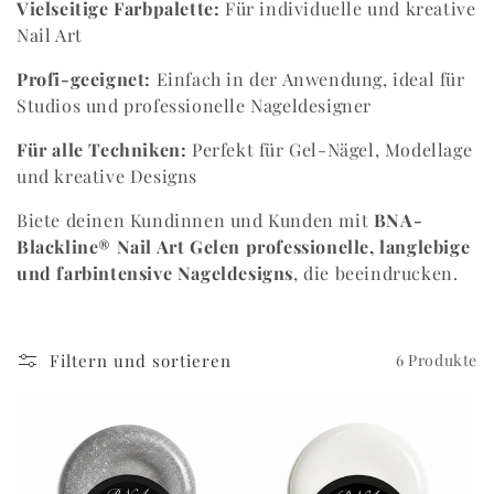
Vielseitige Farbpalette:
Für individuelle und kreative
Nail Art
Profi-geeignet:
Einfach in der Anwendung, ideal für
Studios und professionelle Nageldesigner
Für alle Techniken:
Perfekt für Gel-Nägel, Modellage
und kreative Designs
Biete deinen Kundinnen und Kunden mit
BNA-
Blackline® Nail Art Gelen
professionelle, langlebige
und farbintensive Nageldesigns
, die beeindrucken.
Filtern und sortieren
6 Produkte