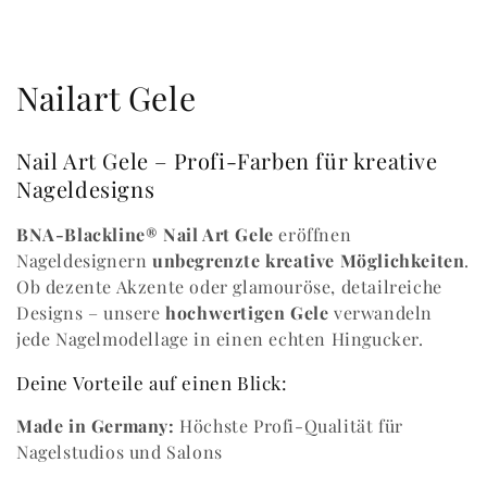
K
Nailart Gele
a
Nail Art Gele – Profi-Farben für kreative
t
Nageldesigns
e
BNA-Blackline® Nail Art Gele
eröffnen
g
Nageldesignern
unbegrenzte kreative Möglichkeiten
.
Ob dezente Akzente oder glamouröse, detailreiche
o
Designs – unsere
hochwertigen Gele
verwandeln
jede Nagelmodellage in einen echten Hingucker.
r
Deine Vorteile auf einen Blick:
i
Made in Germany:
Höchste Profi-Qualität für
e
Nagelstudios und Salons
: