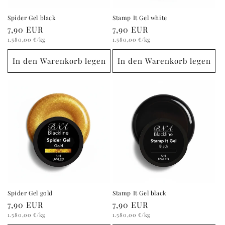
Spider Gel black
Stamp It Gel white
Normaler
7,90 EUR
Normaler
7,90 EUR
Grundpreis
Preis
Grundpreis
Preis
1.580,00 €
/kg
1.580,00 €
/kg
In den Warenkorb legen
In den Warenkorb legen
Spider Gel gold
Stamp It Gel black
Normaler
7,90 EUR
Normaler
7,90 EUR
Grundpreis
Preis
Grundpreis
Preis
1.580,00 €
/kg
1.580,00 €
/kg