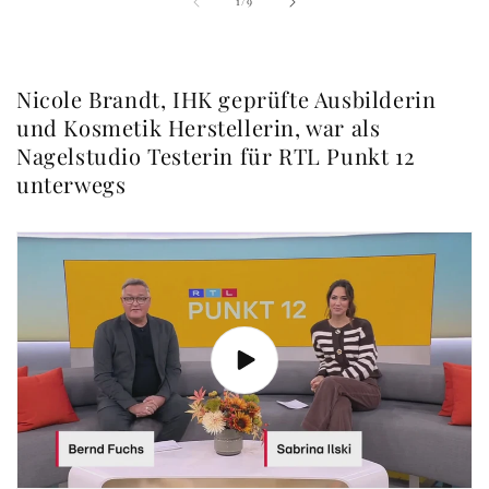
von
1
/
9
Nicole Brandt, IHK geprüfte Ausbilderin
und Kosmetik Herstellerin, war als
Nagelstudio Testerin für RTL Punkt 12
unterwegs