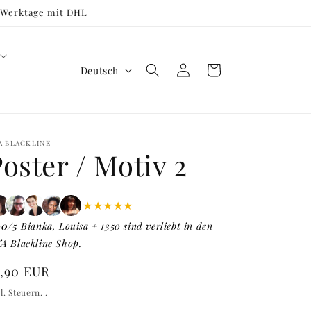
3 Werktage mit DHL
S
Einloggen
Warenkorb
Deutsch
p
r
a
A BLACKLINE
c
oster / Motiv 2
h
e
★★★★★
90/5
Bianka, Louisa + 1350 sind verliebt in den
A Blackline Shop.
ormaler
4,90 EUR
eis
l. Steuern. .