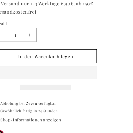
 Versand nur 1-3 Werktage 6,90€, ab 150€
rsandkostenfrei
zahl
zahl
Verringere
Erhöhe
die
die
Menge
Menge
für
für
In den Warenkorb legen
Poster
Poster
/
/
Motiv
Motiv
2
2
Abholung bei
Zeven
verfügbar
Gewöhnlich fertig in 24 Stunden
Shop-Informationen anzeigen