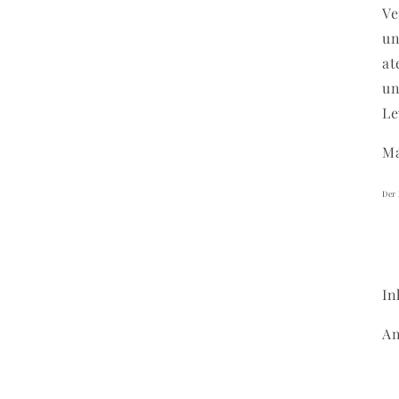
Ve
un
at
un
Le
Ma
Der 
In
A