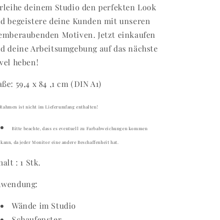
rleihe deinem Studio den perfekten Look
d begeistere deine Kunden mit unseren
emberaubenden Motiven. Jetzt einkaufen
d deine Arbeitsumgebung auf das nächste
vel heben!
ße: 59,4 x 84 ,1 cm (DIN A1)
Rahmen ist nicht im Lieferumfang enthalten!
Bitte beachte, dass es eventuell zu Farbabweichungen kommen
kann, da jeder Monitor eine andere Beschaffenheit hat.
halt : 1 Stk.
nwendung:
Wände im Studio
Schaufenster