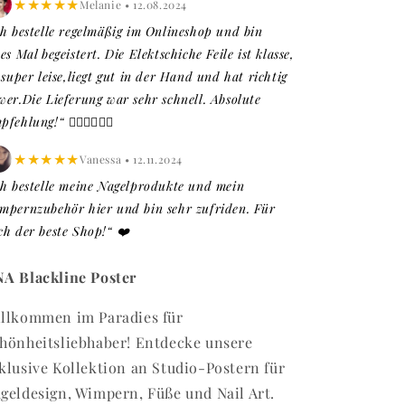
★★★★★
Melanie • 12.08.2024
ch bestelle regelmäßig im Onlineshop und bin
es Mal begeistert. Die Elektschiche Feile ist klasse,
t super leise,liegt gut in der Hand und hat richtig
wer.Die Lieferung war sehr schnell. Absolute
fehlung!“ 👍🏼👍🏼👍🏼
★★★★★
Vanessa • 12.11.2024
ch bestelle meine Nagelprodukte und mein
mpernzubehör hier und bin sehr zufriden. Für
ch der beste Shop!“ ❤️
A Blackline Poster
llkommen im Paradies für
hönheitsliebhaber! Entdecke unsere
klusive Kollektion an Studio-Postern für
geldesign, Wimpern, Füße und Nail Art.