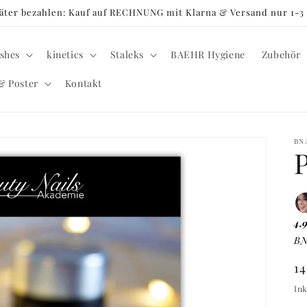
später bezahlen: Kauf auf RECHNUNG mit Klarna & Versand nur 1-
shes
kinetics
Staleks
BAEHR Hygiene
Zubehör
& Poster
Kontakt
BN
P
4,
BN
N
1
Pr
Ink