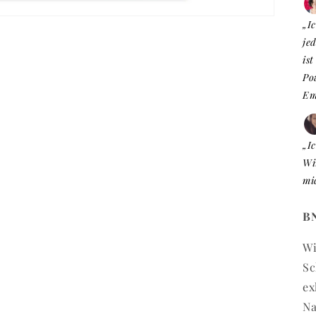
„I
jed
is
Po
Emp
„I
Wi
mi
BN
Wi
Sc
ex
Na