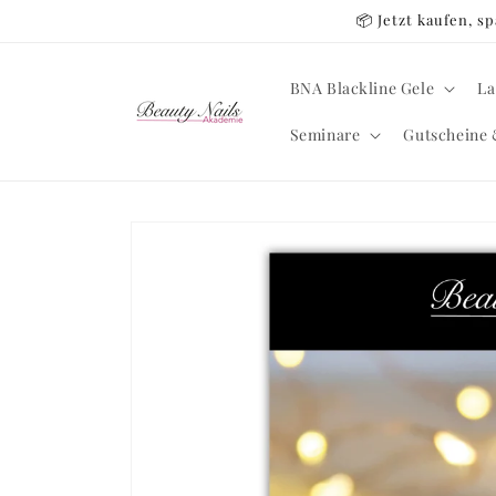
Direkt
📦 Jetzt kaufen, 
zum
Inhalt
BNA Blackline Gele
La
Seminare
Gutscheine 
Zu
Produktinformationen
springen