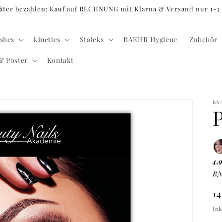
später bezahlen: Kauf auf RECHNUNG mit Klarna & Versand nur 1-
shes
kinetics
Staleks
BAEHR Hygiene
Zubehör
& Poster
Kontakt
BN
P
4,
BN
N
1
Pr
Ink