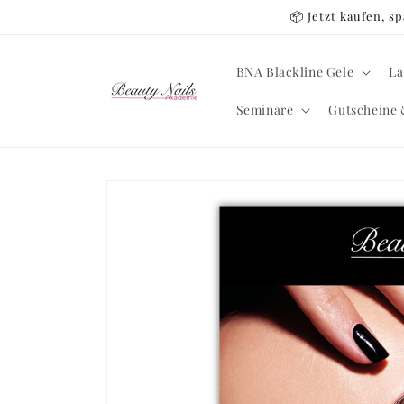
Direkt
📦 Jetzt kaufen, 
zum
Inhalt
BNA Blackline Gele
La
Seminare
Gutscheine 
Zu
Produktinformationen
springen