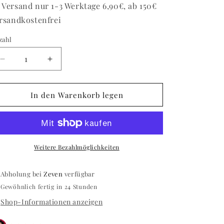
 Versand nur 1-3 Werktage 6,90€, ab 150€
rsandkostenfrei
zahl
zahl
Verringere
Erhöhe
die
die
Menge
Menge
für
für
In den Warenkorb legen
Poster
Poster
/
/
Motiv
Motiv
13
13
Weitere Bezahlmöglichkeiten
Abholung bei
Zeven
verfügbar
Gewöhnlich fertig in 24 Stunden
Shop-Informationen anzeigen