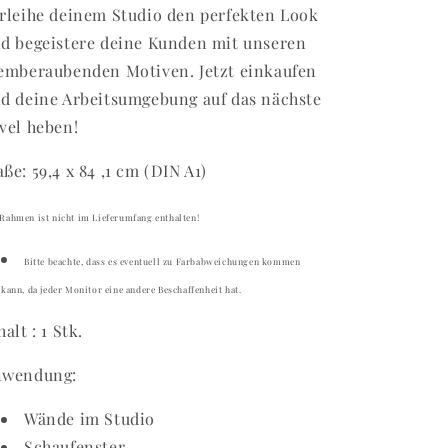
rleihe deinem Studio den perfekten Look
d begeistere deine Kunden mit unseren
emberaubenden Motiven. Jetzt einkaufen
d deine Arbeitsumgebung auf das nächste
vel heben!
ße: 59,4 x 84 ,1 cm (DIN A1)
Rahmen ist nicht im Lieferumfang enthalten!
Bitte beachte, dass es eventuell zu Farbabweichungen kommen
kann, da jeder Monitor eine andere Beschaffenheit hat.
halt : 1 Stk.
nwendung:
Wände im Studio
Schaufenster