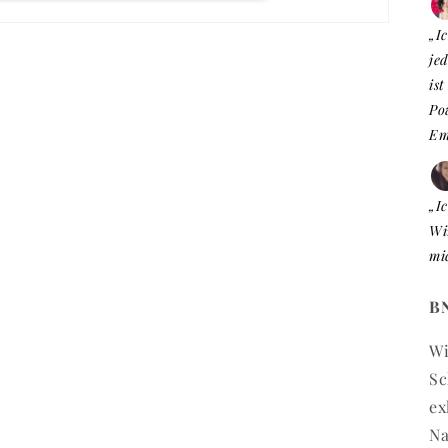
„I
jed
is
Po
Emp
„I
Wi
mi
BN
Wi
Sc
ex
Na