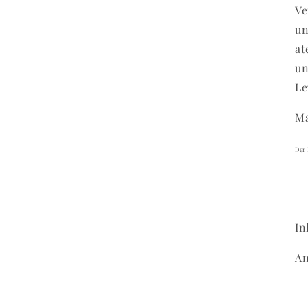
Ve
un
at
un
Le
Ma
Der 
In
A