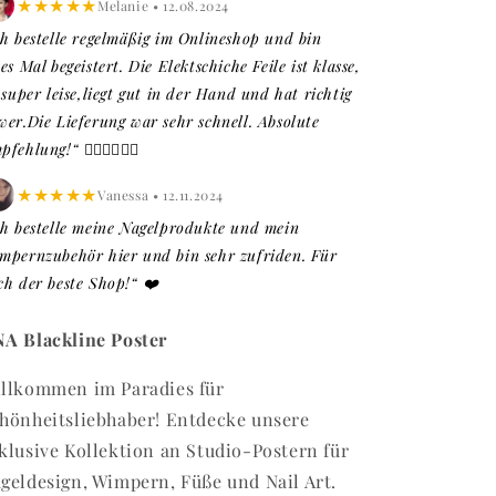
★★★★★
Melanie • 12.08.2024
ch bestelle regelmäßig im Onlineshop und bin
es Mal begeistert. Die Elektschiche Feile ist klasse,
t super leise,liegt gut in der Hand und hat richtig
wer.Die Lieferung war sehr schnell. Absolute
fehlung!“ 👍🏼👍🏼👍🏼
★★★★★
Vanessa • 12.11.2024
ch bestelle meine Nagelprodukte und mein
mpernzubehör hier und bin sehr zufriden. Für
ch der beste Shop!“ ❤️
A Blackline Poster
llkommen im Paradies für
hönheitsliebhaber! Entdecke unsere
klusive Kollektion an Studio-Postern für
geldesign, Wimpern, Füße und Nail Art.