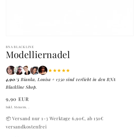
Medien
1
in
BNA BLACKLINE
Modelliernadel
Modal
öffnen
★★★★★
4,90/5
Bianka, Louisa + 1350 sind verliebt in den BNA
Blackline Shop.
Normaler
9,90 EUR
Preis
Inkl. Steuern. .
📦 Versand nur 1-3 Werktage 6,90€, ab 150€
versandkostenfrei