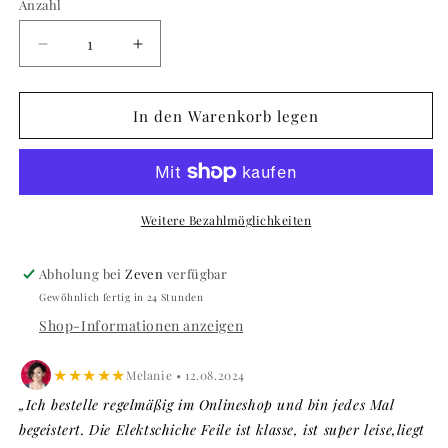
Anzahl
Anzahl
Verringere
Erhöhe
die
die
Menge
Menge
für
für
In den Warenkorb legen
Modelliernadel
Modelliernadel
Weitere Bezahlmöglichkeiten
Abholung bei
Zeven
verfügbar
Gewöhnlich fertig in 24 Stunden
Shop-Informationen anzeigen
★★★★★
Melanie • 12.08.2024
„Ich bestelle regelmäßig im Onlineshop und bin jedes Mal
begeistert. Die Elektschiche Feile ist klasse, ist super leise,liegt