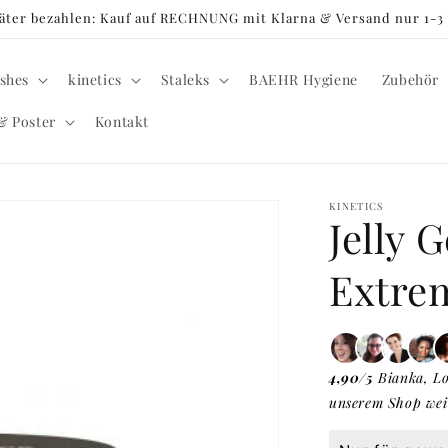
später bezahlen: Kauf auf RECHNUNG mit Klarna & Versand nur 1-
shes
kinetics
Staleks
BAEHR Hygiene
Zubehör
& Poster
Kontakt
KINETICS
Jelly 
Extre
4,90/5
Bianka, Lo
unserem Shop wei
Normaler