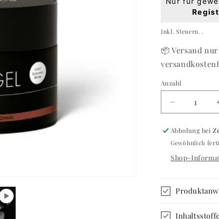
Nur für gewe
Preis
Regist
Grundpreis
Inkl. Steuern. .
📦 Versand nur 
versandkostenf
Anzahl
Anzahl
Verringere
die
Menge
Abholung bei
Z
für
Gewöhnlich fert
Jelly
Gel
Shop-Informat
Strong
#930
Extreme
Produktan
White
15ml
Inhaltsstof