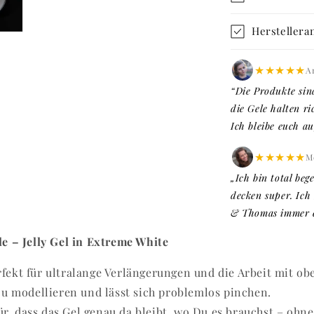
Herstellera
★★★★★
A
“Die Produkte sin
die Gele halten ri
Ich bleibe euch au
★★★★★
Me
„Ich bin total beg
decken super. Ich
& Thomas immer er
e – Jelly Gel in Extreme White
erfekt für ultralange Verlängerungen und die Arbeit mit o
u modellieren und lässt sich problemlos pinchen.
r, dass das Gel genau da bleibt, wo Du es brauchst – ohne 