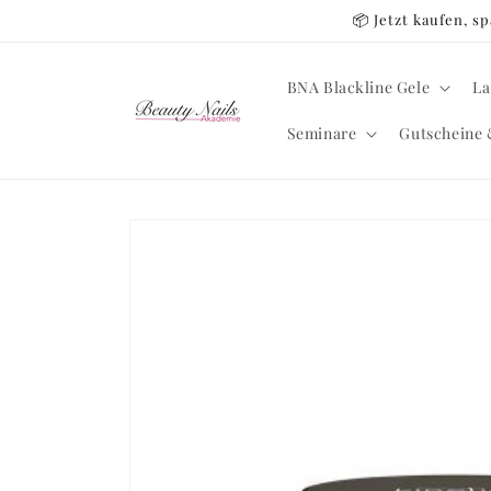
Direkt
📦 Jetzt kaufen, 
zum
Inhalt
BNA Blackline Gele
La
Seminare
Gutscheine 
Zu
Produktinformationen
springen