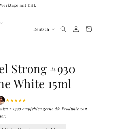
3 Werktage mit DHL
S
Einloggen
Warenkorb
Deutsch
p
r
a
c
Gel Strong #930
h
me White 15ml
e
★★★★★
uisa + 1350 empfehlen gerne die Produkte von
ter.