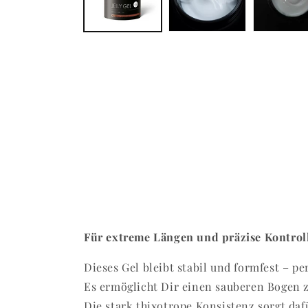
Für extreme Längen und präzise Kontroll
Dieses Gel bleibt stabil und formfest – p
Es ermöglicht Dir einen sauberen Bogen z
Die stark thixotrope Konsistenz sorgt dafü