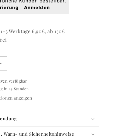
rbliche Kunden bestellbar.
rierung
|
Anmelden
1-3 Werktage 6,90€, ab 150€
rei
Erhöhe
die
Menge
even
verfügbar
für
ig in 24 Stunden
Jelly
Gel
ionen anzeigen
Strong
#930
Extreme
wendung
White
15ml
fe, Warn- und Sicherheitshinweise