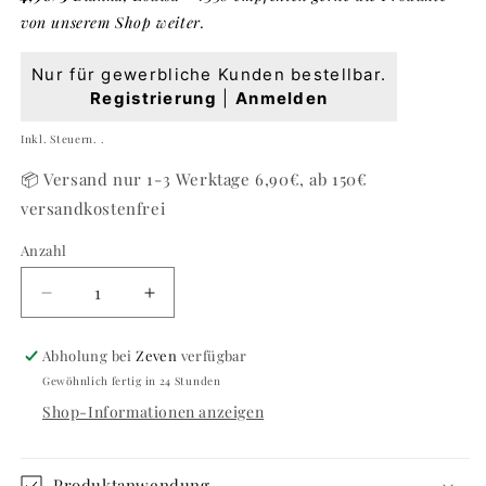
von unserem Shop weiter.
Normaler
Nur für gewerbliche Kunden bestellbar.
Preis
Registrierung
|
Anmelden
Grundpreis
Inkl. Steuern. .
📦 Versand nur 1-3 Werktage 6,90€, ab 150€
versandkostenfrei
Anzahl
Anzahl
Verringere
Erhöhe
die
die
Menge
Menge
Abholung bei
Zeven
verfügbar
für
für
Gewöhnlich fertig in 24 Stunden
Jelly
Jelly
Shop-Informationen anzeigen
Gel
Gel
Strong
Strong
#928
#928
Light
Light
Produktanwendung