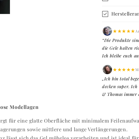
Herstellera
★★★★★
A
“Die Produkte sin
die Gele halten ri
Ich bleibe euch au
★★★★★
Me
„Ich bin total beg
decken super. Ich
& Thomas immer er
lose Modellagen
orgt für eine glatte Oberfläche mit minimalem Feilenaufw
rlagerungen sowie mittlere und lange Verlängerungen.
z lässt sich das Gel mühelos verarbeiten und ist ideal für