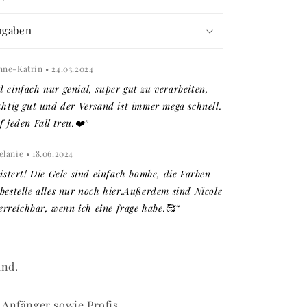
ngaben
nne-Katrin • 24.03.2024
d einfach nur genial, super gut zu verarbeiten,
chtig gut und der Versand ist immer mega schnell.
f jeden Fall treu.❤️”
lanie • 18.06.2024
eistert! Die Gele sind einfach bombe, die Farben
 bestelle alles nur noch hier.Außerdem sind Nicole
reichbar, wenn ich eine frage habe.🥰“
and.
 Anfänger sowie Profis.