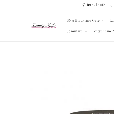
Direkt
📦 Jetzt kaufen, 
zum
Inhalt
BNA Blackline Gele
La
Seminare
Gutscheine 
Zu
Produktinformationen
springen