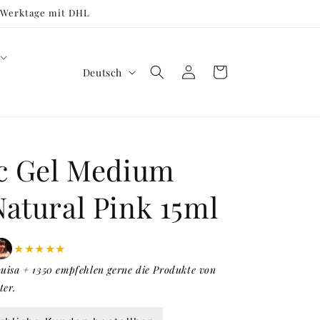
3 Werktage mit DHL
S
Einloggen
Warenkorb
Deutsch
p
r
a
c
ic Gel Medium
h
atural Pink 15ml
e
★★★★★
uisa + 1350 empfehlen gerne die Produkte von
ter.