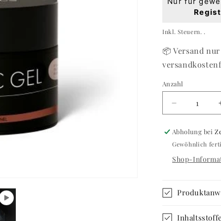
Nur für gewe
Preis
Regist
Grundpreis
Inkl. Steuern. .
📦 Versand nur 
versandkostenf
Anzahl
Anzahl
Verringere
die
Menge
Abholung bei
Z
für
Gewöhnlich fert
Classic
Gel
Shop-Informat
Medium
#902
Natural
Produktan
Pink
15ml
Inhaltsstof