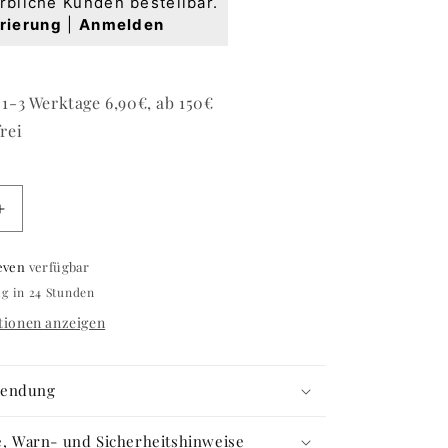
rbliche Kunden bestellbar.
rierung
|
Anmelden
1-3 Werktage 6,90€, ab 150€
rei
Erhöhe
die
Menge
even
verfügbar
für
ig in 24 Stunden
Classic
Gel
ionen anzeigen
Medium
#902
Natural
wendung
Pink
15ml
fe, Warn- und Sicherheitshinweise