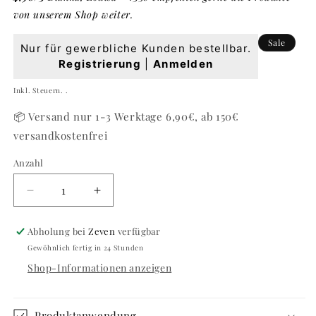
von unserem Shop weiter.
Normaler
Sale
Nur für gewerbliche Kunden bestellbar.
Preis
Registrierung
|
Anmelden
Grundpreis
Verkaufspreis
Inkl. Steuern. .
📦 Versand nur 1-3 Werktage 6,90€, ab 150€
versandkostenfrei
Anzahl
Anzahl
Verringere
Erhöhe
die
die
Menge
Menge
Abholung bei
Zeven
verfügbar
für
für
Gewöhnlich fertig in 24 Stunden
JELLY
JELLY
Shop-Informationen anzeigen
GEL
GEL
MEDIUM
MEDIUM
TRY
TRY
ME
ME
Produktanwendung