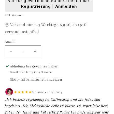
Nur für gewerbliche Kunden bestellbar.
Preis
Registrierung
|
Anmelden
Inkl. Steuern. .
📦 Versand nur 1-3 Werktage 6,90€, ab 150€
versandkostenfrei
Anzahl
Anzahl
Verringere
Erhöhe
die
die
Menge
Menge
Abholung bei
Zeven
verfügbar
für
für
Gewöhnlich fertig in 24 Stunden
Handschuhe
Handschuhe
Shop-Informationen anzeigen
Nitril
Nitril
schwarz,
schwarz,
Größe
Größe
★★★★★
Melanie • 12.08.2024
S
S
„Ich bestelle regelmäßig im Onlineshop und bin jedes Mal
latexfrei
latexfrei
begeistert. Die Elektschiche Feile ist klasse, ist super leise,liegt
1
1
gut in der Hand und hat richtig Power.Die Lieferung war sehr
Pack
Pack