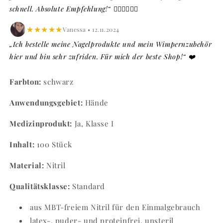
(100
(100
schnell. Absolute Empfehlung!“ 👍🏼👍🏼👍🏼
Stk.)
Stk.)
★★★★★
Vanessa • 12.11.2024
„Ich bestelle meine Nagelprodukte und mein Wimpernzubehör
hier und bin sehr zufriden. Für mich der beste Shop!“ ❤️
Farbton:
schwarz
Anwendungsgebiet:
Hände
Medizinprodukt:
Ja, Klasse I
Inhalt:
100 Stück
Material:
Nitril
Qualitätsklasse:
Standard
aus MBT-freiem Nitril für den Einmalgebrauch
latex-, puder- und proteinfrei, unsteril