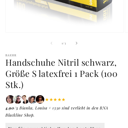
Medien
M
1
2
in
in
von
1
/
3
Modal
M
öffnen
ö
BAEHR
Handschuhe Nitril schwarz,
Größe S latexfrei 1 Pack (100
Stk.)
★★★★★
4,90/5
Bianka, Louisa + 1350 sind verliebt in den BNA
Blackline Shop.
Normaler