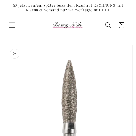
Direkt
📦 Jetzt kaufen, später bezahlen: Kauf auf RECHNUNG mit
zum
Klarna & Versand nur 1-3 Werktage mit DHL
Inhalt
Warenkorb
oduktinformationen
ringen