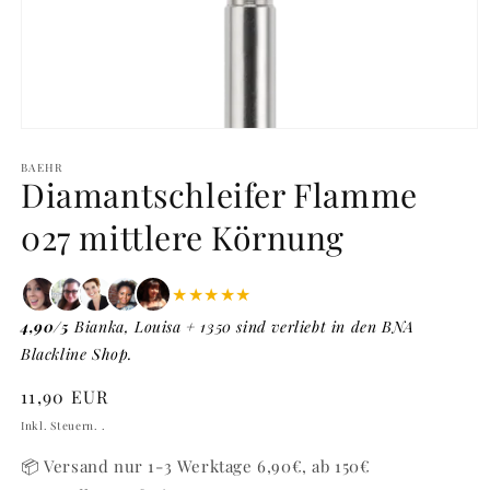
Medien
1
in
BAEHR
Diamantschleifer Flamme
Modal
öffnen
027 mittlere Körnung
★★★★★
4,90/5
Bianka, Louisa + 1350 sind verliebt in den BNA
Blackline Shop.
Normaler
11,90 EUR
Preis
Inkl. Steuern. .
📦 Versand nur 1-3 Werktage 6,90€, ab 150€