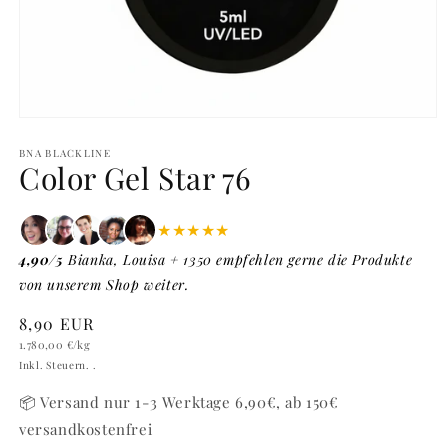
Medien
1
in
BNA BLACKLINE
Color Gel Star 76
Modal
öffnen
★★★★★
4,90/5
Bianka, Louisa + 1350 empfehlen gerne die Produkte
von unserem Shop weiter.
Normaler
8,90 EUR
Grundpreis
Preis
1.780,00 €
/kg
Inkl. Steuern. .
📦 Versand nur 1-3 Werktage 6,90€, ab 150€
versandkostenfrei