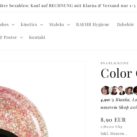
später bezahlen: Kauf auf RECHNUNG mit Klarna & Versand nur 1-
shes
kinetics
Staleks
BAEHR Hygiene
Zubehör
& Poster
Kontakt
BNA BLACKLINE
Color 
4,90/5
Bianka, Lo
unserem Shop wei
Normaler
8,90 EUR
Grundpreis
Preis
1.780,00 €
/kg
Inkl. Steuern. .