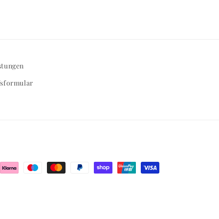
stungen
fsformular
n