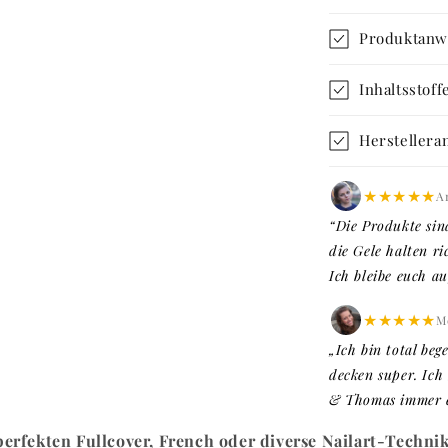
Produktan
Inhaltsstof
Herstellera
★★★★★
A
“Die Produkte sin
die Gele halten ri
Ich bleibe euch au
★★★★★
Me
„Ich bin total beg
decken super. Ich
& Thomas immer er
perfekten Fullcover, French oder diverse Nailart-Techni