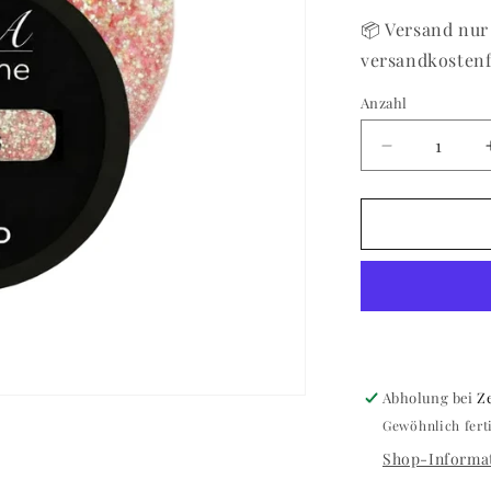
📦 Versand nur 
versandkostenf
Anzahl
Anzahl
Verringere
die
Menge
für
Color
Gel
Star
75
Abholung bei
Z
Gewöhnlich fert
Shop-Informat