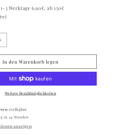
1-3 Werktage 6,90€, ab 150€
rei
Erhöhe
die
Menge
für
In den Warenkorb legen
Color
Gel
Star
75
Weitere Bezahlmöglichkeiten
even
verfügbar
ig in 24 Stunden
ionen anzeigen