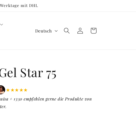
3 Werktage mit DHL
S
Einloggen
Warenkorb
Deutsch
p
r
a
c
Gel Star 75
h
e
★★★★★
uisa + 1350 empfehlen gerne die Produkte von
ter.