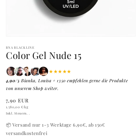
Medien
1
in
BNA BLACKLINE
Color Gel Nude 15
Modal
öffnen
★★★★★
4,90/5
Bianka, Louisa + 1350 empfehlen gerne die Produkte
von unserem Shop weiter.
Normaler
7,90 EUR
Grundpreis
Preis
1.580,00 €
/kg
Inkl. Steuern. .
📦 Versand nur 1-3 Werktage 6,90€, ab 150€
versandkostenfrei