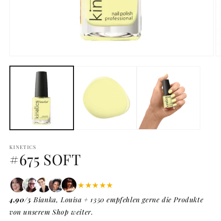
Medien
M
1
2
in
in
Modal
M
öffnen
ö
KINETICS
#675 SOFT
★★★★★
4,90/5
Bianka, Louisa + 1350 empfehlen gerne die Produkte
von unserem Shop weiter.