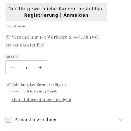
Normaler
Nur für gewerbliche Kunden bestellbar.
Preis
Registrierung
|
Anmelden
Grundpreis
Inkl. Steuern. .
📦 Versand nur 1-3 Werktage 6,90€, ab 150€
versandkostenfrei
Anzahl
Anzahl
Verringere
Erhöhe
die
die
Menge
Menge
Abholung bei
Zeven
verfügbar
für
für
Gewöhnlich fertig in 24 Stunden
#675
#675
Shop-Informationen anzeigen
SOFT
SOFT
Produktanwendung