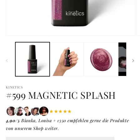
Medien
M
1
2
in
in
Modal
M
öffnen
ö
KINETICS
#599 MAGNETIC SPLASH
★★★★★
4,90/5
Bianka, Louisa + 1350 empfehlen gerne die Produkte
von unserem Shop weiter.