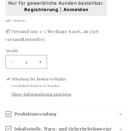
Normaler
Nur für gewerbliche Kunden bestellbar.
Preis
Registrierung
|
Anmelden
Grundpreis
Inkl. Steuern. .
📦 Versand nur 1-3 Werktage 6,90€, ab 150€
versandkostenfrei
Anzahl
Anzahl
Verringere
Erhöhe
die
die
Menge
Menge
Abholung bei
Zeven
verfügbar
für
für
Gewöhnlich fertig in 24 Stunden
#599
#599
Shop-Informationen anzeigen
MAGNETIC
MAGNETIC
SPLASH
SPLASH
Produktanwendung
Inhaltsstoffe, Warn- und Sicherheitshinweise