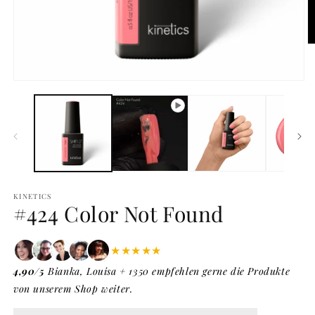
M
2
in
M
Medien
ö
1
in
Modal
öffnen
KINETICS
#424 Color Not Found
★★★★★
4,90/5
Bianka, Louisa + 1350 empfehlen gerne die Produkte
von unserem Shop weiter.