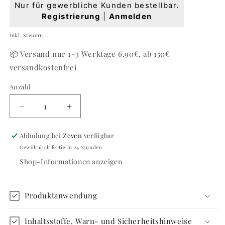
Normaler
Nur für gewerbliche Kunden bestellbar.
Preis
Registrierung
|
Anmelden
Grundpreis
Inkl. Steuern. .
📦 Versand nur 1-3 Werktage 6,90€, ab 150€
versandkostenfrei
Anzahl
Anzahl
Verringere
Erhöhe
die
die
Menge
Menge
Abholung bei
Zeven
verfügbar
für
für
Gewöhnlich fertig in 24 Stunden
#424
#424
Shop-Informationen anzeigen
Color
Color
Not
Not
Found
Found
Produktanwendung
Inhaltsstoffe, Warn- und Sicherheitshinweise