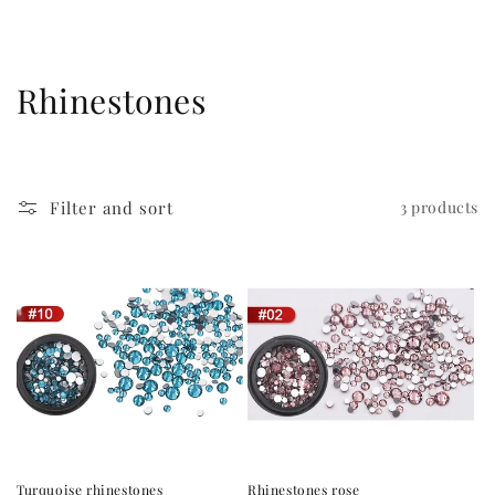
C
Rhinestones
o
l
Filter and sort
3 products
l
e
c
t
i
o
n
Turquoise rhinestones
Rhinestones rose