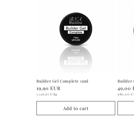
Builder Gel Complete 15ml
Builder
Regular
19,90 EUR
Regula
49,00
Unit
price
Unit
price
1.326,67 €
/kg
980,00 €
price
price
Add to cart