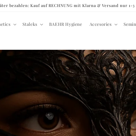
später bezahlen: Kauf auf RECHNUNG mit Klarna & Versand nur 1-
netics
Staleks
BAEHR Hygiene
Accesories
Semin