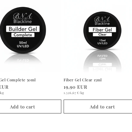
 Gel Complete 50ml
Fiber Gel Clear 15ml
r
 EUR
Regular
19,90 EUR
Unit
price
/kg
1.326,67 €
/kg
price
Add to cart
Add to cart