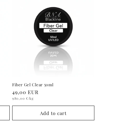
Fiber Gel Clear 50ml
Regular
49,00 EUR
Unit
price
980,00 €
/kg
price
Add to cart