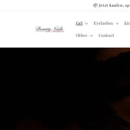
Skip to
📦 Jetzt kaufen, 
content
Gel
Eyelashes
ki
Other
Contact