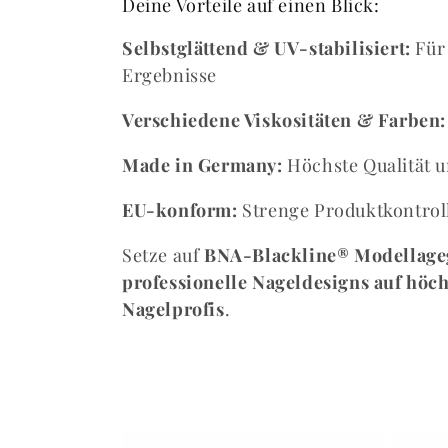
Deine Vorteile auf einen Blick:
c
Selbstglättend & UV-stabilisiert:
Für 
t
Ergebnisse
i
Verschiedene Viskositäten & Farben:
Made in Germany:
Höchste Qualität un
o
EU-konform:
Strenge Produktkontrol
n
Setze auf
BNA-Blackline® Modellage
:
professionelle Nageldesigns auf höc
Nagelprofis
.