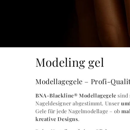
C
Modeling gel
o
Modellagegele – Profi-Quali
l
BNA-Blackline® Modellagegele
sind 
l
Nageldesigner abgestimmt. Unser
umf
Gele für jede Nagelmodellage – ob
mak
e
kreative Designs
.